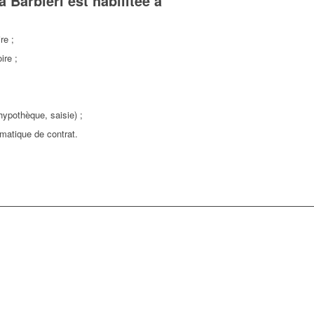
 Barbieri est habilitée à
re ;
ire ;
hypothèque, saisie) ;
matique de contrat.