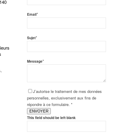
 140
*
Email
*
Sujet
ieurs
s
*
Message
.
J’autorise le traitement de mes données
personnelles, exclusivement aux fins de
répondre à ce formulaire. *
ENVOYER
This field should be left blank