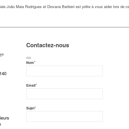
iale João Maia Rodrigues et Diovana Barbieri est prête à vous aider lors de c
Contactez-nous
1º
*
Nom
 140
*
Email
*
Sujet
ieurs
s